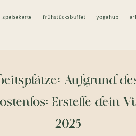
speisekarte
frühstücksbuffet
yogahub
ar
beitsplätze: Aufgrund des
stenlos: Erstelle dein V
2025