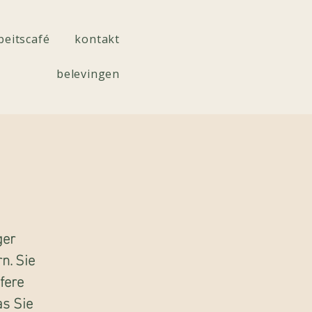
beitscafé
kontakt
belevingen
ger
n. Sie
fere
s Sie