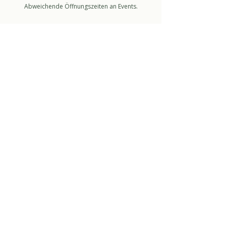
Abweichende Öffnungszeiten an Events.
folge sukha
anmelden newsletter
So stimme ich der Datenschutzerklärung zu.
about
über uns
kontakt
raum mieten