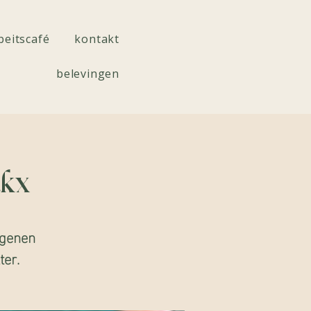
beitscafé
kontakt
belevingen
akx
igenen
er.