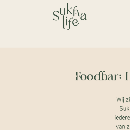
Foodbar: 
Wij z
Sukh
ieder
van z