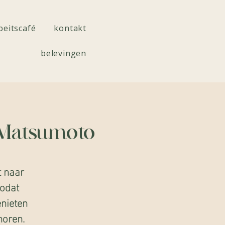
beitscafé
kontakt
belevingen
 Matsumoto
t naar
zodat
nieten
horen.