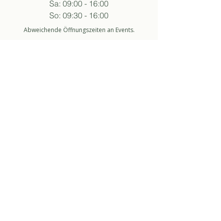
Sa: 09:00 - 16:00
So: 09:30 - 16:00
Abweichende Öffnungszeiten an Events.
folge sukha
anmelden newsletter
So stimme ich der Datenschutzerklärung zu.
about
über uns