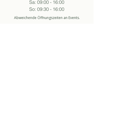
Sa: 09:00 - 16:00
So: 09:30 - 16:00
Abweichende Öffnungszeiten an Events.
folge sukha
anmelden newsletter
So stimme ich der Datenschutzerklärung zu.
about
über uns