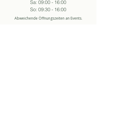
Sa: 09:00 - 16:00
So: 09:30 - 16:00
Abweichende Öffnungszeiten an Events.
folge sukha
anmelden newsletter
So stimme ich der Datenschutzerklärung zu.
about
über uns