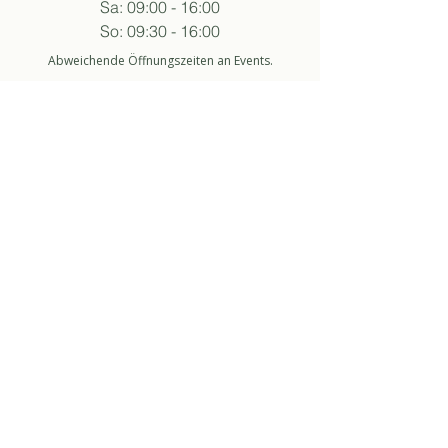
Sa: 09:00 - 16:00
So: 09:30 - 16:00
Abweichende Öffnungszeiten an Events.
folge sukha
anmelden newsletter
So stimme ich der Datenschutzerklärung zu.
about
über uns