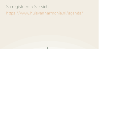
So registrieren Sie sich:
https://www.huisvanharmonie.nl/agenda/
Burgemeester Mooijstraat 5
1901 EP Castricum
info@sukhalife.nl
+
31 616019114
öffnungszeiten