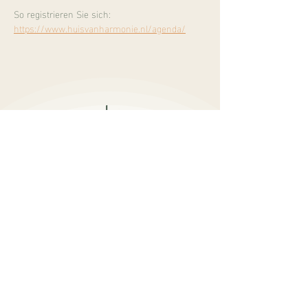
So registrieren Sie sich:
https://www.huisvanharmonie.nl/agenda/
Burgemeester Mooijstraat 5
1901 EP Castricum
info@sukhalife.nl
+
31 616019114
öffnungszeiten