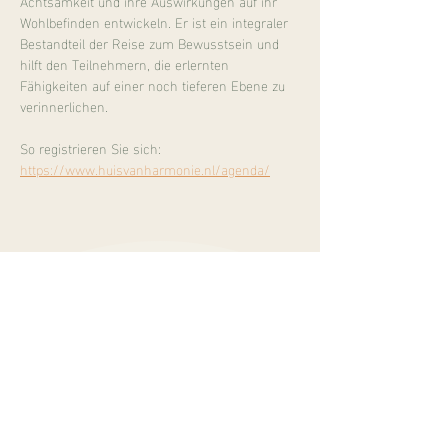
Achtsamkeit und ihre Auswirkungen auf ihr 
Wohlbefinden entwickeln. Er ist ein integraler 
Bestandteil der Reise zum Bewusstsein und 
hilft den Teilnehmern, die erlernten 
Fähigkeiten auf einer noch tieferen Ebene zu 
verinnerlichen.
So registrieren Sie sich:
https://www.huisvanharmonie.nl/agenda/
Burgemeester Mooijstraat 5
1901 EP Castricum
info@sukhalife.nl
+
31 616019114