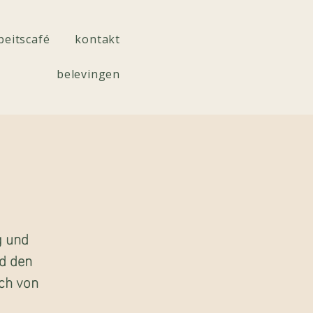
beitscafé
kontakt
belevingen
g und
d den
ich von