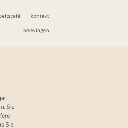
beitscafé
kontakt
belevingen
ger
n. Sie
fere
s Sie