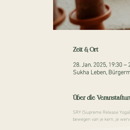
Zeit & Ort
28. Jan. 2025, 19:30 – 
Sukha Leben, Bürgerme
Über die Veranstaltu
SRY (Supreme Release Yoga) is
bewegen van je kern, je werve