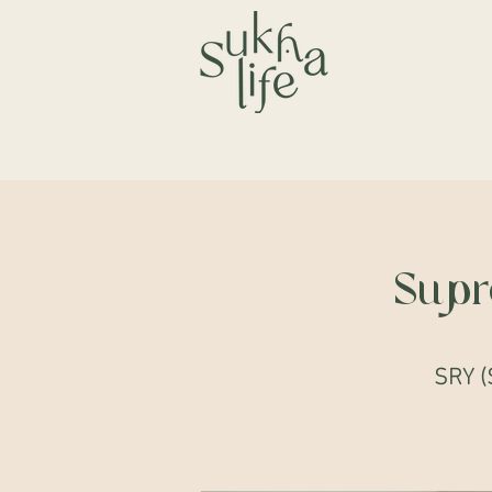
Supr
SRY (