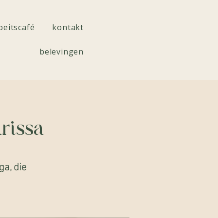
beitscafé
kontakt
belevingen
rissa
a, die