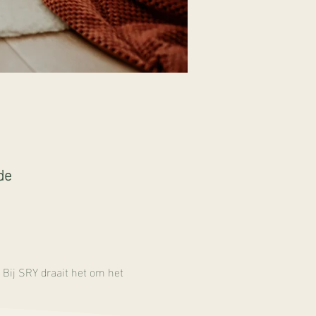
de
 Bij SRY draait het om het 