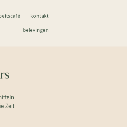
beitscafé
kontakt
belevingen
rs
tteln
e Zeit