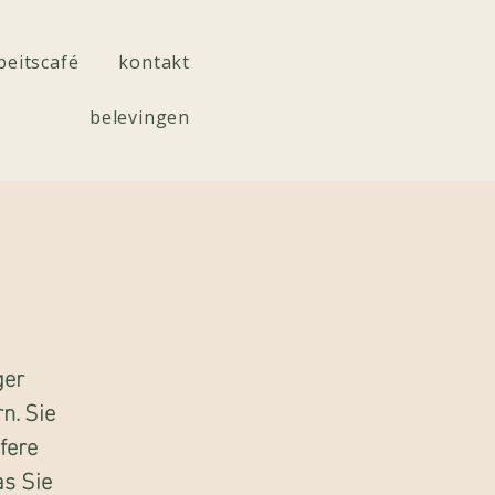
beitscafé
kontakt
belevingen
ger
n. Sie
fere
s Sie