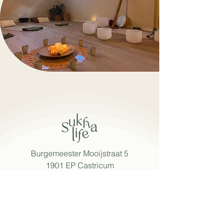
Burgemeester Mooijstraat 5
1901 EP Castricum
info@sukhalife.nl
+
31 616019114