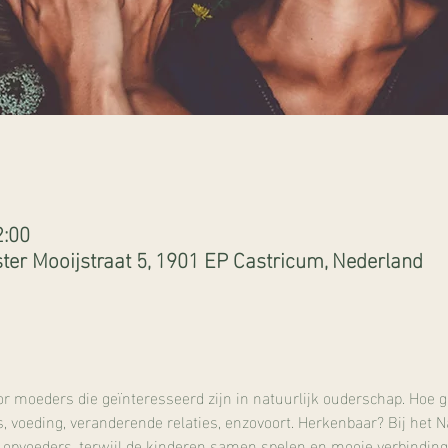
2:00
er Mooijstraat 5, 1901 EP Castricum, Nederland
moeders die geïnteresseerd zijn in natuurlijk ouderschap. Hoe g
s, voeding, veranderende relaties, enzovoort. Herkenbaar? Bij het 
 opvoeders, terwijl de kinderen samen spelen en mooie verbinding