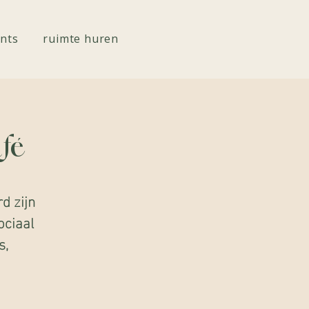
nts
ruimte huren
fé
d zijn
ociaal
s,