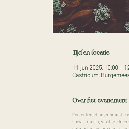
Tijd en locatie
11 jun 2025, 10:00 – 1
Castricum, Burgemeest
Over het evenement
Een ontmoetingsmoment voor 
sociaal media, wasbare luier
ontmoet je andere ouders en