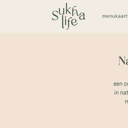
menukaart
N
een o
in na
m