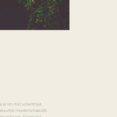
a je om met schermtijd, 
Natuurlijk moederschapcafé 
en ontstaan. Daarnaast 