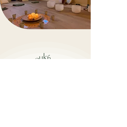
Burgemeester Mooijstraat 5
1901 EP Castricum​
info@sukhalife.nl
+31 6 16019114
openingstijden