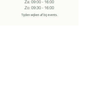
Za: 09:00 - 16:00
Zo: 09:30 - 16:00
Tijden wijken af bij events.
volg sukha
aanmelden nieuwsbrief
Zo ga ik akkoord met het
privacybeleid.
about
over ons