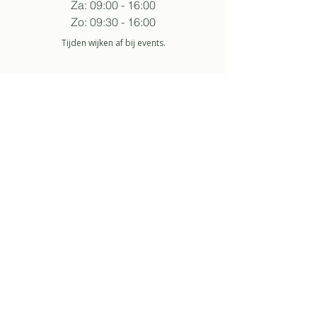
Za: 09:00 - 16:00
Zo: 09:30 - 16:00
Tijden wijken af bij events.
volg sukha
aanmelden nieuwsbrief
Zo ga ik akkoord met het
privacybeleid.
about
over ons