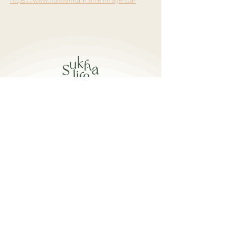
Burgemeester Mooijstraat 5
1901 EP Castricum​
info@sukhalife.nl
+31 6 16019114
openingstijden
Ma - Vr: 08:30 - 15:30
Za: 09:00 - 16:00