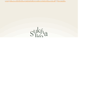
Burgemeester Mooijstraat 5
1901 EP Castricum​
info@sukhalife.nl
+31 6 16019114
openingstijden
Ma - Vr: 08:30 - 15:30
Za: 09:00 - 16:00