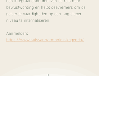
een integraal onderdeel van de reis naar 
bewustwording en helpt deelnemers om de 
geleerde vaardigheden op een nog dieper 
niveau te internaliseren.
Aanmelden:
https://www.huisvanharmonie.nl/agenda/
Burgemeester Mooijstraat 5
1901 EP Castricum​
info@sukhalife.nl
+31 6 16019114