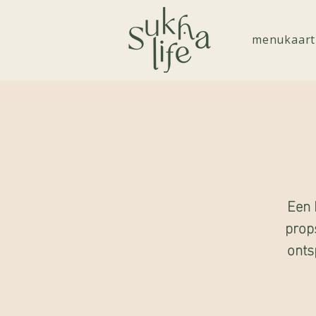
menukaart
Een 
props
onts