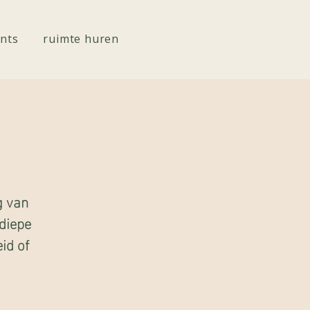
nts
ruimte huren
g van
 diepe
id of