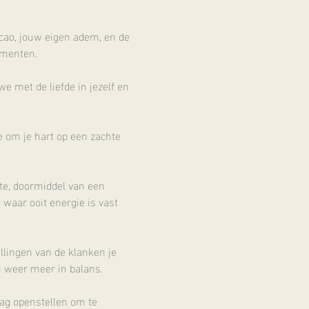
acao, jouw eigen adem, en de 
umenten.
e met de liefde in jezelf en 
je om je hart op een zachte 
te, doormiddel van een 
aar ooit energie is vast 
llingen van de klanken je 
en weer meer in balans.
ag openstellen om te 