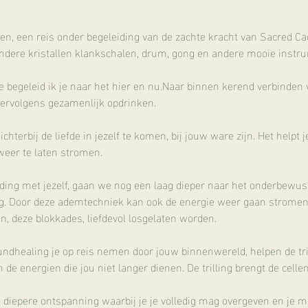
nen, een reis onder begeleiding van de zachte kracht van Sacred C
ndere kristallen klankschalen, drum, gong en andere mooie instr
begeleid ik je naar het hier en nu.Naar binnen kerend verbinden w
vervolgens gezamenlijk opdrinken.
dichterbij de liefde in jezelf te komen, bij jouw ware zijn. Het helpt 
weer te laten stromen.
inding met jezelf, gaan we nog een laag dieper naar het onderbewus
. Door deze ademtechniek kan ook de energie weer gaan stromen w
, deze blokkades, liefdevol losgelaten worden.
undhealing je op reis nemen door jouw binnenwereld, helpen de tri
de energien die jou niet langer dienen. De trilling brengt de cell
 diepere ontspanning waarbij je je volledig mag overgeven en je m