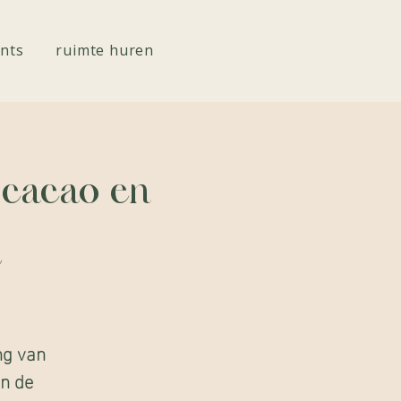
nts
ruimte huren
 cacao en
e
ng van
n de