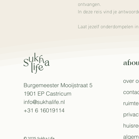
ontvangen.
In deze reis vind je antwoord
Laat jezelf onderdompelen in
abou
over 
Burgemeester Mooijstraat 5
contac
1901 EP Castricum​
info@sukhalife.nl
ruimte
+31 6 16019114
privac
huisre
algem
© 2025 Sukha Life