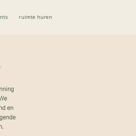
nts
ruimte huren
e
anning
 We
nd en
ggende
n.