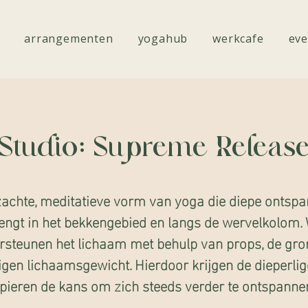
arrangementen
yogahub
werkcafe
eve
Studio: Supreme Releas
achte, meditatieve vorm van yoga die diepe ontsp
engt in het bekkengebied en langs de wervelkolom.
rsteunen het lichaam met behulp van props, de gro
igen lichaamsgewicht. Hierdoor krijgen de dieperli
pieren de kans om zich steeds verder te ontspanne