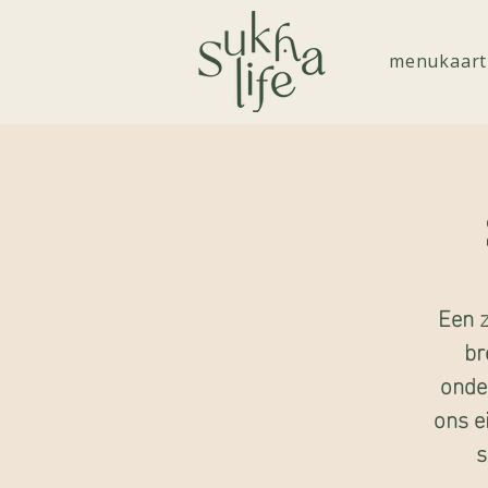
menukaart
Een z
br
onde
ons e
s