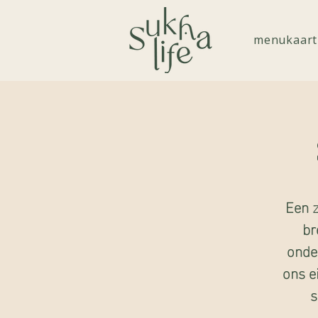
menukaart
Een z
br
onde
ons e
s