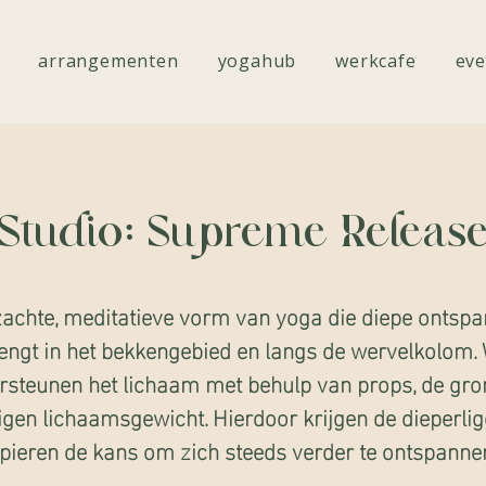
arrangementen
yogahub
werkcafe
eve
Studio: Supreme Releas
achte, meditatieve vorm van yoga die diepe ontsp
engt in het bekkengebied en langs de wervelkolom.
rsteunen het lichaam met behulp van props, de gro
igen lichaamsgewicht. Hierdoor krijgen de dieperli
pieren de kans om zich steeds verder te ontspanne