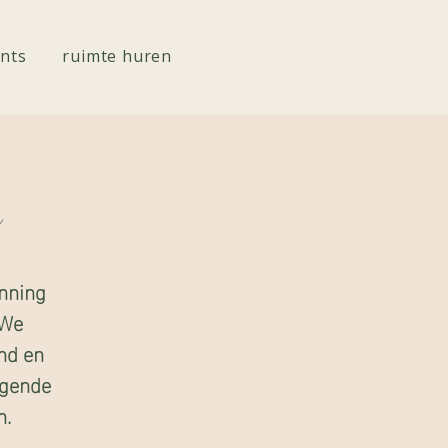
nts
ruimte huren
e
anning
 We
nd en
ggende
n.