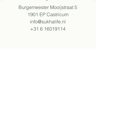
Burgemeester Mooijstraat 5
1901 EP Castricum​
info@sukhalife.nl
+31 6 16019114
openingstijden
Ma - Vr: 08:30 - 15:30
Za: 09:00 - 16:00
Zo: 09:30 - 16:00
Tijden wijken af bij events.
volg sukha