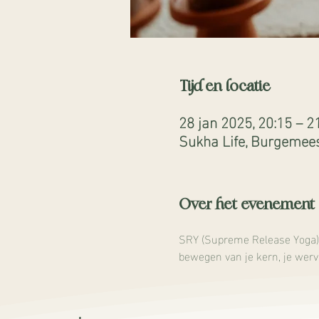
Tijd en locatie
28 jan 2025, 20:15 – 2
Sukha Life, Burgemees
Over het evenement
SRY (Supreme Release Yoga) is
bewegen van je kern, je werve