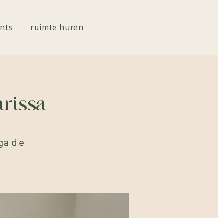
nts
ruimte huren
rissa
ga die