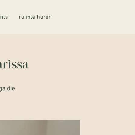
nts
ruimte huren
rissa
ga die