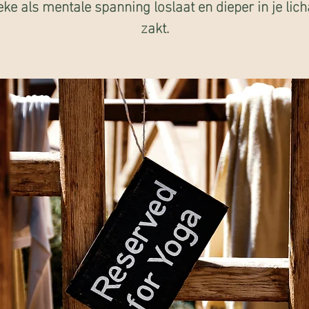
eke als mentale spanning loslaat en dieper in je li
zakt.