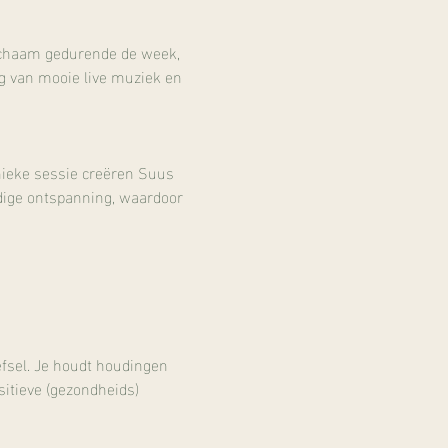
 lichaam gedurende de week, 
g van mooie live muziek en 
nieke sessie creëren Suus 
edige ontspanning, waardoor 
efsel. Je houdt houdingen 
sitieve (gezondheids) 