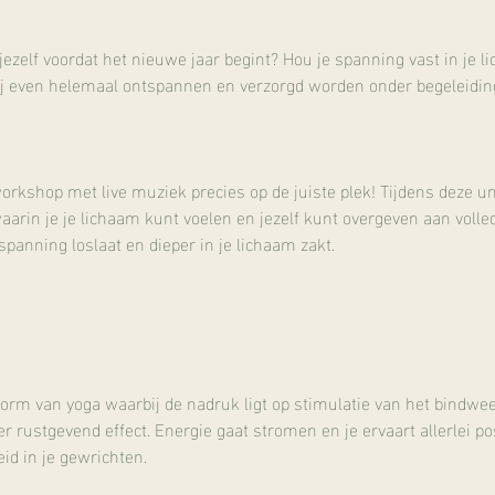
r jezelf voordat het nieuwe jaar begint? Hou je spanning vast in je
jij even helemaal ontspannen en verzorgd worden onder begeleidin
workshop met live muziek precies op de juiste plek! Tijdens deze u
aarin je je lichaam kunt voelen en jezelf kunt overgeven aan voll
spanning loslaat en dieper in je lichaam zakt.
vorm van yoga waarbij de nadruk ligt op stimulatie van het bindwe
er rustgevend effect. Energie gaat stromen en je ervaart allerlei po
id in je gewrichten.