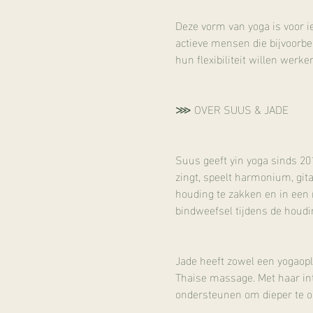
Deze vorm van yoga is voor ied
actieve mensen die bijvoorbee
hun flexibiliteit willen werken
⋙ OVER SUUS & JADE
Suus geeft yin yoga sinds 20
zingt, speelt harmonium, gita
houding te zakken en in een 
bindweefsel tijdens de houdi
Jade heeft zowel een yogaopl
Thaise massage. Met haar int
ondersteunen om dieper te 