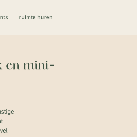
nts
ruimte huren
k en mini-
ustige
t
wel