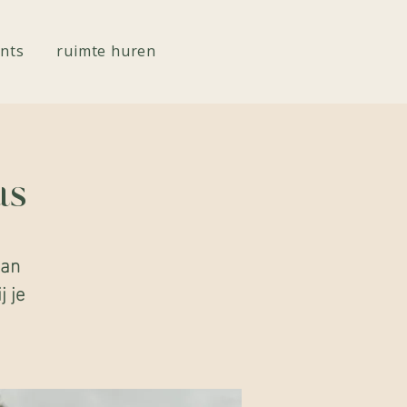
nts
ruimte huren
us
van
j je