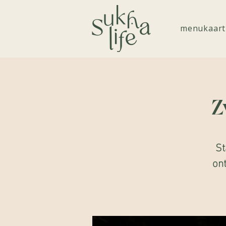
menukaart
Z
St
ont