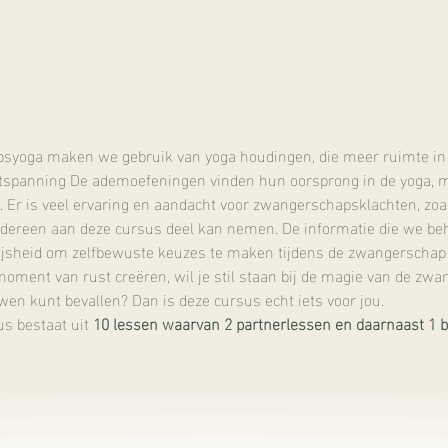
syoga maken we gebruik van yoga houdingen, die meer ruimte in
tspanning De ademoefeningen vinden hun oorsprong in de yoga, ma
 Er is veel ervaring en aandacht voor zwangerschapsklachten, zoa
 iedereen aan deze cursus deel kan nemen. De informatie die we be
 wijsheid om zelfbewuste keuzes te maken tijdens de zwangerschap e
ment van rust creëren, wil je stil staan bij de magie van de zwan
ouwen kunt bevallen? Dan is deze cursus echt iets voor jou.
 bestaat uit 
10 lessen waarvan 2 partnerlessen en daarnaast 