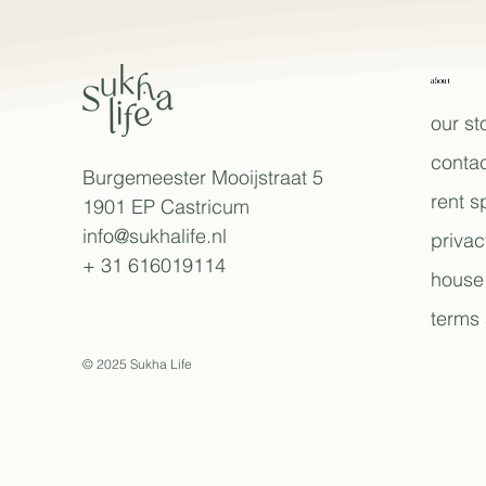
about
our st
contac
Burgemeester Mooijstraat 5
rent 
1901 EP Castricum
info@sukhalife.nl
privac
+ 31 616019114
house 
terms 
© 2025 Sukha Life