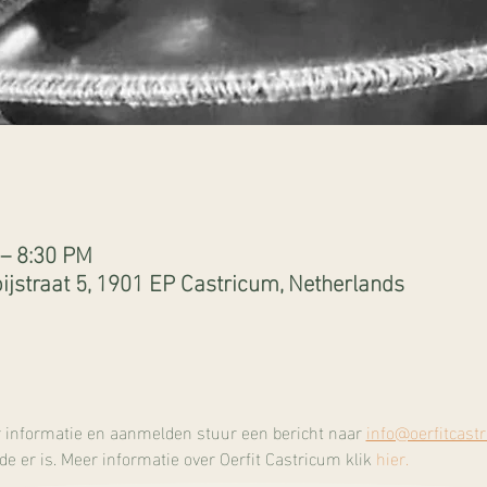
 – 8:30 PM
ijstraat 5, 1901 EP Castricum, Netherlands
r informatie en aanmelden stuur een bericht naar 
info@oerfitcastr
 er is. Meer informatie over Oerfit Castricum klik 
hier.