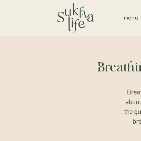
menu
Breathi
Breat
about
the gu
bre