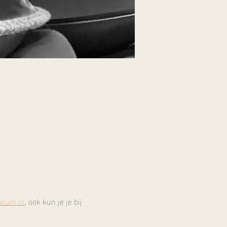
icum.nl
, ook kun je je bij 