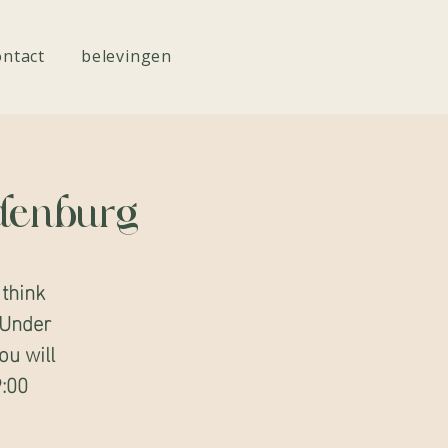
ontact
belevingen
odenburg
 think
 Under
ou will
9:00