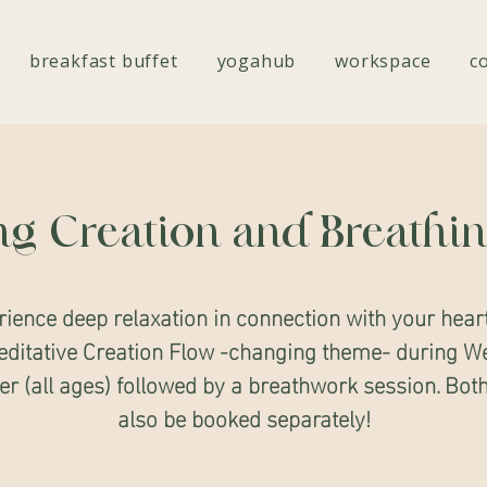
breakfast buffet
yogahub
workspace
c
ng Creation and Breathi
ience deep relaxation in connection with your hear
editative Creation Flow -changing theme- during W
ier (all ages) followed by a breathwork session. Bot
also be booked separately!