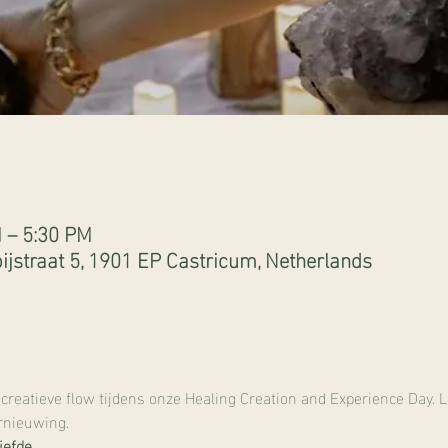
M – 5:30 PM
ijstraat 5, 1901 EP Castricum, Netherlands
creatieve flow tijdens onze Healing Creation and Experience Day.
ernieuwing. 
iefde