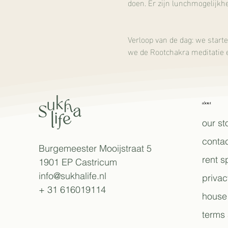
doen. Er zijn lunchmogelijkhe
Verloop van de dag: we start
we de Rootchakra meditatie 
about
our st
contac
Burgemeester Mooijstraat 5
rent 
1901 EP Castricum
info@sukhalife.nl
privac
+ 31 616019114
house 
terms 