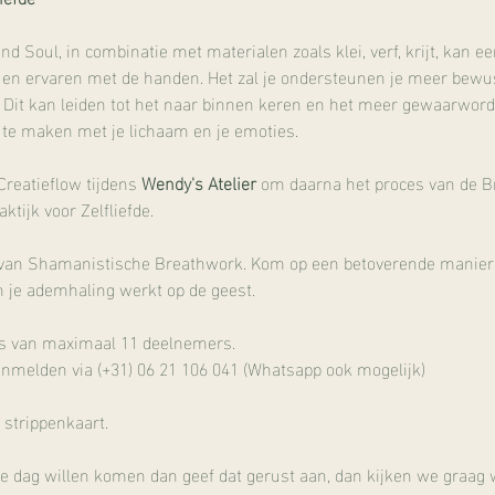
d Soul, in combinatie met materialen zoals klei, verf, krijt, kan 
en en ervaren met de handen. Het zal je ondersteunen je meer bew
 Dit kan leiden tot het naar binnen keren en het meer gewaarworden
te maken met je lichaam en je emoties. 
reatieflow tijdens 
Wendy's Atelier
 om daarna het proces van de B
tijk voor Zelfliefde.
 van Shamanistische Breathwork. Kom op een betoverende manier in
 je ademhaling werkt op de geest.
es van maximaal 11 deelnemers.
nmelden via (+31) 06 21 106 041 (Whatsapp ook mogelijk)
strippenkaart.
e dag willen komen dan geef dat gerust aan, dan kijken we graag 