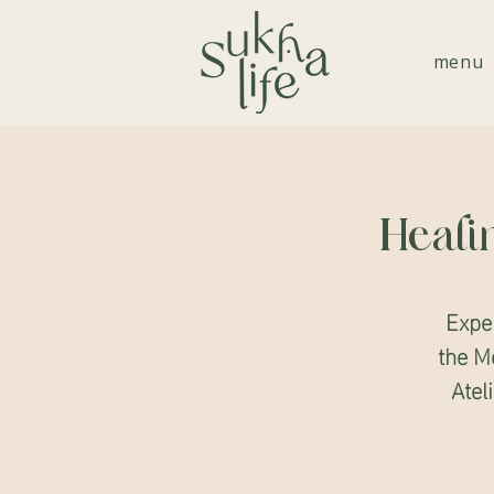
menu
Heali
Exper
the M
Atel