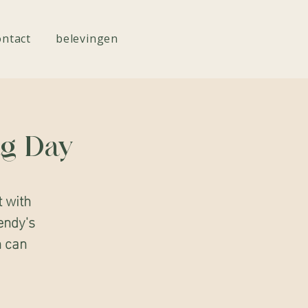
ontact
belevingen
ng Day
t with
endy's
h can