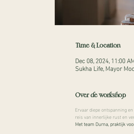
Time & Location
Dec 08, 2024, 11:00 A
Sukha Life, Mayor Moo
Over de workshop
Ervaar diepe ontspanning en 
reis van innerlijke rust en v
Met team Durna, praktijk voor