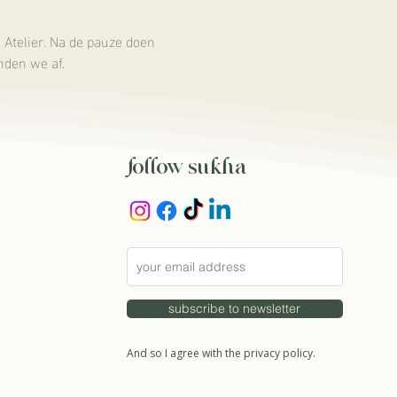
Atelier. Na de pauze doen 
nden we af.
follow sukha
subscribe to newsletter
And so I agree with the privacy policy.