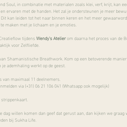
d Soul, in combinatie met materialen zoals klei, verf, krijt, kan 
en en ervaren met de handen. Het zal je ondersteunen je meer bew
 Dit kan leiden tot het naar binnen keren en het meer gewaarworden
te maken met je lichaam en je emoties. 
reatieflow tijdens 
Wendy's Atelier
 om daarna het proces van de B
tijk voor Zelfliefde.
 van Shamanistische Breathwork. Kom op een betoverende manier in
 je ademhaling werkt op de geest.
es van maximaal 11 deelnemers.
nmelden via (+31) 06 21 106 041 (Whatsapp ook mogelijk)
strippenkaart.
e dag willen komen dan geef dat gerust aan, dan kijken we graag 
den bij Sukha Life.