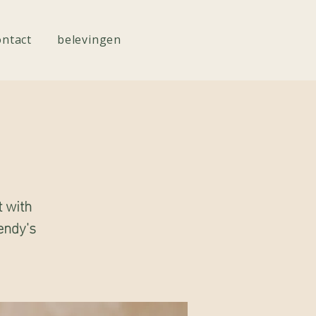
ontact
belevingen
t with
endy's