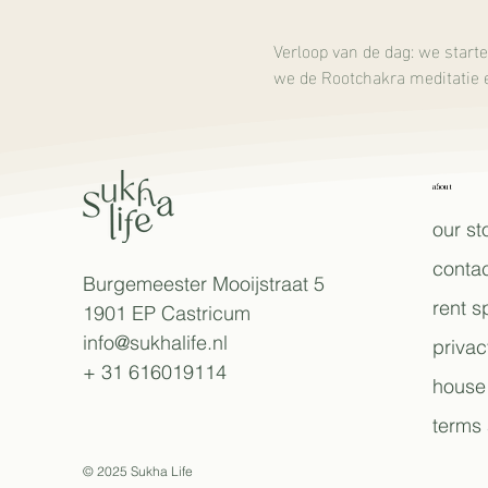
Verloop van de dag: we start
we de Rootchakra meditatie 
about
our st
contac
Burgemeester Mooijstraat 5
rent 
1901 EP Castricum
info@sukhalife.nl
privac
+ 31 616019114
house 
terms 
© 2025 Sukha Life