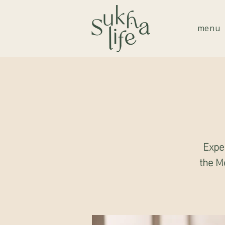
menu
Exper
the M