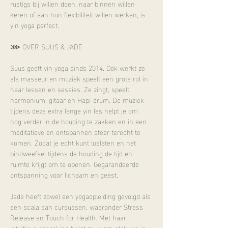
rustigs bij willen doen, naar binnen willen 
keren of aan hun flexibiliteit willen werken, is 
yin yoga perfect.
⋙ OVER SUUS & JADE
Suus geeft yin yoga sinds 2014. Ook werkt ze 
als masseur en muziek speelt een grote rol in 
haar lessen en sessies. Ze zingt, speelt 
harmonium, gitaar en Hapi-drum. De muziek 
tijdens deze extra lange yin les helpt je om 
nog verder in de houding te zakken en in een 
meditatieve en ontspannen sfeer terecht te 
komen. Zodat je echt kunt loslaten en het 
bindweefsel tijdens de houding de tijd en 
ruimte krijgt om te openen. Gegarandeerde 
ontspanning voor lichaam en geest.
Jade heeft zowel een yogaopleiding gevolgd als 
een scala aan cursussen, waaronder Stress 
Release en Touch for Health. Met haar 
intuïtieve aanraking helpt ze je om plekken in 